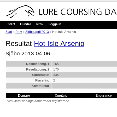
Start
Hundar
Prov
Logga in
Start
»
Prov
»
Sjöbo april 2013
»
Hot Isle Arsenio
Resultat
Hot Isle Arsenio
Sjöbo 2013-04-06
Resultat omg. 1
165
Resultat omg. 2
170
Slutresultat
335
Placering
2
Kommentar
Domare
Omgång
Endurance
Resultatet har inga domarrader registrerade.