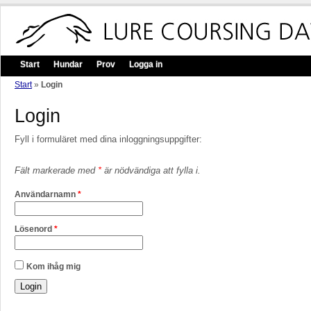
Start
Hundar
Prov
Logga in
Start
»
Login
Login
Fyll i formuläret med dina inloggningsuppgifter:
Fält markerade med
*
är nödvändiga att fylla i.
Användarnamn
*
Lösenord
*
Kom ihåg mig