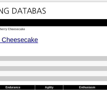
herry Cheesecake
y Cheesecake
Endurance
Agility
Enthusiasm