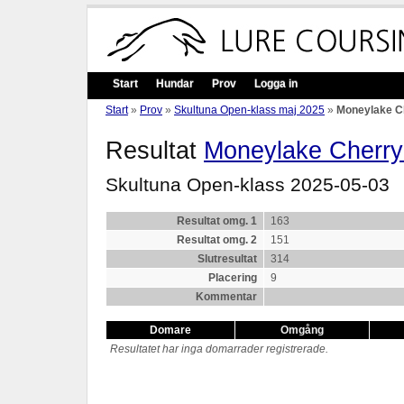
Start
Hundar
Prov
Logga in
Start
»
Prov
»
Skultuna Open-klass maj 2025
»
Moneylake C
Resultat
Moneylake Cherr
Skultuna Open-klass 2025-05-03
Resultat omg. 1
163
Resultat omg. 2
151
Slutresultat
314
Placering
9
Kommentar
Domare
Omgång
Resultatet har inga domarrader registrerade.