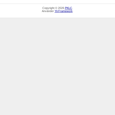
Copyright © 2026
PKLC
.
Använder
Yii Framework
.