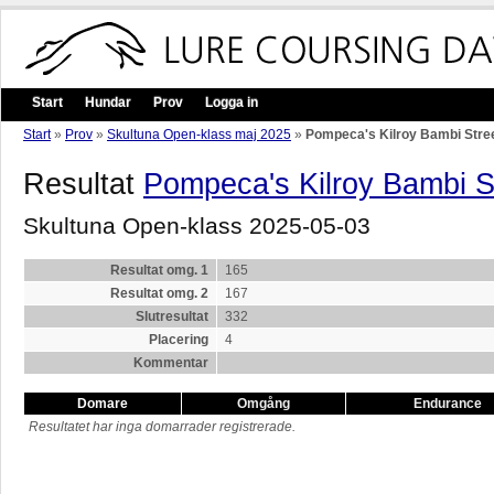
Start
Hundar
Prov
Logga in
Start
»
Prov
»
Skultuna Open-klass maj 2025
»
Pompeca's Kilroy Bambi Stre
Resultat
Pompeca's Kilroy Bambi S
Skultuna Open-klass 2025-05-03
Resultat omg. 1
165
Resultat omg. 2
167
Slutresultat
332
Placering
4
Kommentar
Domare
Omgång
Endurance
Resultatet har inga domarrader registrerade.