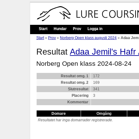
Start
Hundar
Prov
Logga in
Start
»
Prov
»
Norberg Open klass augusti 2024
»
Adaa Jemil
Resultat
Adaa Jemil's Hafr 
Norberg Open klass 2024-08-24
Resultat omg. 1
172
Resultat omg. 2
169
Slutresultat
341
Placering
3
Kommentar
Domare
Omgång
Resultatet har inga domarrader registrerade.