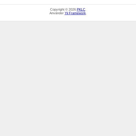
Copyright © 2026
PKLC
.
Använder
Yii Framework
.