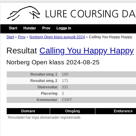
Start
Hundar
Prov
Logga in
Start
»
Prov
»
Norberg Open klass augusti 2024
»
Calling You Happy Happy
Resultat
Calling You Happy Happy
Norberg Open klass 2024-08-25
Resultat omg. 1
160
Resultat omg. 2
171
Slutresultat
331
Placering
2
Kommentar
CERT
Domare
Omgång
Endurance
Resultatet har inga domarrader registrerade.