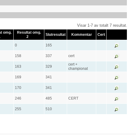
Visar 1-7 av totalt 7 resultat.
at omg.
Resultat omg.
Slutresultat
Kommentar
Cert
1
2
0
165
158
337
cert
cert +
163
329
championat
169
341
170
341
246
485
CERT
255
510