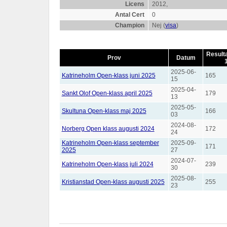
Licens
2012,
Antal Cert
0
Champion
Nej (
visa
)
Result
Prov
Datum
2025-06-
Katrineholm Open-klass juni 2025
165
15
2025-04-
Sankt Olof Open-klass april 2025
179
13
2025-05-
Skultuna Open-klass maj 2025
166
03
2024-08-
Norberg Open klass augusti 2024
172
24
Katrineholm Open-klass september
2025-09-
171
2025
27
2024-07-
Katrineholm Open-klass juli 2024
239
30
2025-08-
Kristianstad Open-klass augusti 2025
255
23