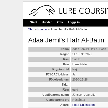
Start
Hundar
Prov
Logga in
Start
»
Hundar
»
Adaa Jemil's Hafr Al-Batin
Adaa Jemil's Hafr Al-Batin
Namn
Adaa Jemil's Hafr Al-Batin
Regnr
SE15531/2021
Ras
Saluki
Kön
Hane/Male
Kryptorchid
Nej
FCI CACIL-klass
Ja
Födelsedatum
2020-12-28
Titlar
Färg
guld
Uppfödarens namn
Jönsson Jeanette
Uppfödarens ort
Röstånga
Ägare
Peter Gustafsson