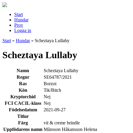
Start
Hundar
Prov
Logga in
Start
»
Hundar
»
Scheztaya Lullaby
Scheztaya Lullaby
Namn
Scheztaya Lullaby
Regnr
SE64787/2021
Ras
Borzoi
Kön
Tik/Bitch
Kryptorchid
Nej
FCI CACIL-klass
Nej
Födelsedatum
2021-09-27
Titlar
Färg
vit & creme brindle
Uppfödarens namn
Månsson Håkansson Helena