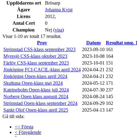
Uppfödarens ort
Brösarp
Ägare
Johanna Kvist
Licens
2012,
Antal Cert
0
Champion
Nej (
visa
)
Visar 1-10 av totalt 17 resultat.
Prov
Datum
Resultat omg. 
Strömstad CSS-klass september 2023
2023-09-10
161
Myresjö CSS-klass oktober 2023
2023-10-08
164
Färlöv CSS-klass september 2023
2023-10-01
151
Jönköping FCI-CACIL-klass april 2024
2024-04-21
232
Jönköping Open-klass april 2024
2024-04-21
232
Skultuna Open-klass maj 2024
2024-05-12
171
Katrineholm Open-klass juli 2024
2024-07-30
237
Norberg Open klass augusti 2024
2024-08-24
145
Strömstad Open-klass september 2024
2024-09-29
102
Sankt Olof Open-klass april 2025
2025-04-13
147
Gå till sida:
<< Första
< Föregående